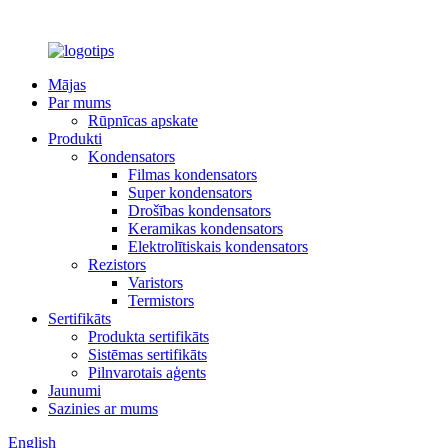
Mājas
Par mums
Rūpnīcas apskate
Produkti
Kondensators
Filmas kondensators
Super kondensators
Drošības kondensators
Keramikas kondensators
Elektrolītiskais kondensators
Rezistors
Varistors
Termistors
Sertifikāts
Produkta sertifikāts
Sistēmas sertifikāts
Pilnvarotais aģents
Jaunumi
Sazinies ar mums
English